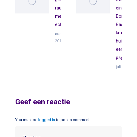
rauw en
eindes va
meedogenloos
Boris
echt!
Bastarach
kruip in de
augustus 10,
huid van
2018
een
psychopaa
juli 22, 2018
Geef een reactie
You must be
logged in
to post a comment.