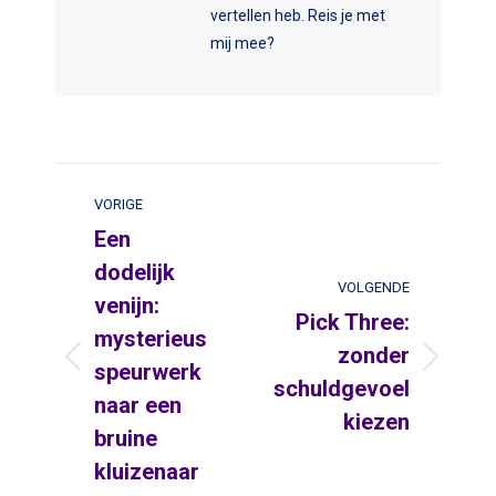
vertellen heb. Reis je met
mij mee?
Post
VORIGE
navigation
Een
dodelijk
VOLGENDE
venijn:
Pick Three:
mysterieus
zonder
speurwerk
Vorige
Volgende
schuldgevoel
naar een
kiezen
bruine
kluizenaar