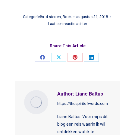
Categorieën:
4 sterren
,
Boek
augustus 21, 2018
Laat een reactie achter
Share This Article
Share
Share
Share
Share
on
on
on
on
Facebook
X
Pinterest
LinkedIn
Author:
Liane Baltus
https://thespiritofwords.com
Liane Baltus: Voor mij is dit
blog een reis waarin ik wil
ontdekken wat ik te