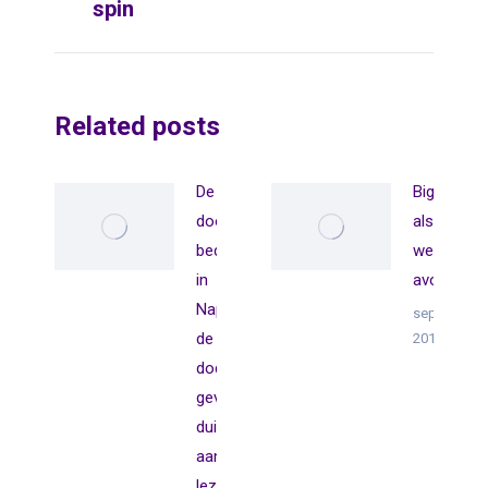
spin
Related posts
De
Big history
dood
als een
bedriegt
wetenscha
in
avonturen
Napels:
september 
de
2018
doden
geven
duiding
aan de
lezer