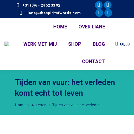
+31 (0)6 - 24 52 33 92
Facebook
X
Liane@thespiritofwords.com
page
Instagram
page
Linkedin
opens
page
opens
page
HOME
OVER LIANE
in
opens
in
opens
new
in
new
in
WERK MET MIJ
SHOP
BLOG
€
0,00
window
new
window
new
window
window
CONTACT
Tijden van vuur: het verleden
komt echt tot leven
Je bent hier:
Home
4 sterren
Tijden van vuur: het verleden…