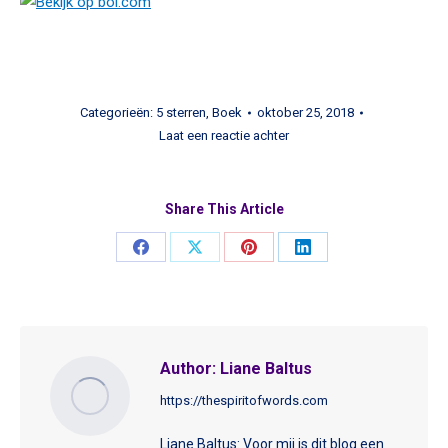
Categorieën:
5 sterren
,
Boek
oktober 25, 2018
Laat een reactie achter
Share This Article
Share
Share
Share
Share
on
on
on
on
Facebook
X
Pinterest
LinkedIn
Author:
Liane Baltus
https://thespiritofwords.com
Liane Baltus: Voor mij is dit blog een