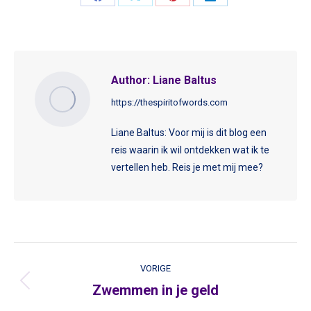
Share
Share
Share
Share
on
on
on
on
Facebook
X
Pinterest
LinkedIn
Author:
Liane Baltus
https://thespiritofwords.com
Liane Baltus: Voor mij is dit blog een
reis waarin ik wil ontdekken wat ik te
vertellen heb. Reis je met mij mee?
Post
VORIGE
navigation
Zwemmen in je geld
Vorige