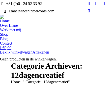
+31 (0)6 - 24 52 33 92
Facebook
X
Inst
Liane@thespiritofwords.com
page
page
page
Linkedin
opens
opens
open
page
Home
in
in
in
opens
Over Liane
new
new
new
in
Werk met mij
window
window
win
Shop
new
Blog
window
Contact
€
0,00
Bekijk winkelwagen
Afrekenen
Geen producten in de winkelwagen.
Categorie Archieven:
12dagencreatief
Je bent hier:
Home
Categorie "12dagencreatief"