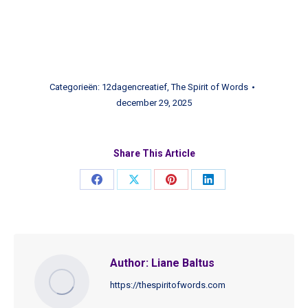
Categorieën:
12dagencreatief
,
The Spirit of Words
december 29, 2025
Share This Article
Share
Share
Share
Share
on
on
on
on
Facebook
X
Pinterest
LinkedIn
Author:
Liane Baltus
https://thespiritofwords.com