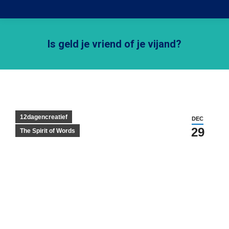
Is geld je vriend of je vijand?
Je bent hier:
12dagencreatief
DEC
29
The Spirit of Words