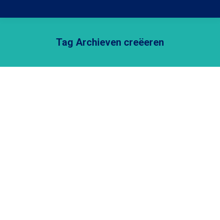
Tag Archieven
creëeren
Je bent hier: