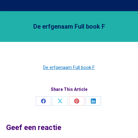
De erfgenaam Full book F
Je bent hier:
De erfgenaam Full book F
Share This Article
Share
Share
Share
Share
on
on
on
on
Facebook
X
Pinterest
LinkedIn
Geef een reactie