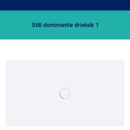
Still dominantie drieluik 1
Je bent hier: